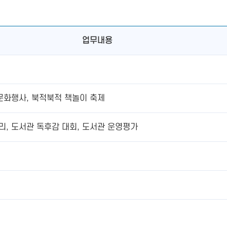
업무내용
 문화행사, 북적북적 책놀이 축제
리, 도서관 독후감 대회, 도서관 운영평가