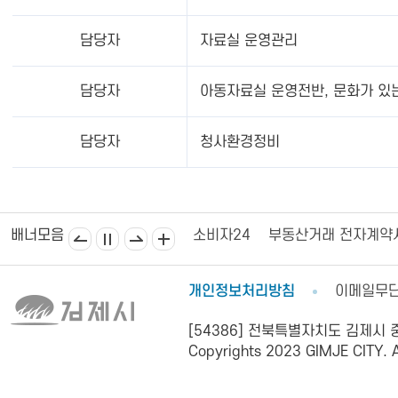
담당자
자료실 운영관리
담당자
아동자료실 운영전반, 문화가 있
담당자
청사환경정비
김제상공회의소
김제시의회
소비자24
부동산거래 전자계약
배너모음
개인정보처리방침
이메일무
[54386] 전북특별자치도 김제시 중앙로
Copyrights 2023 GIMJE CITY. Al