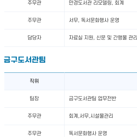
주무관
만경도서관 리모델링, 회계
주무관
서무, 독서문화행사 운영
담당자
자료실 지원, 신문 및 간행물 관
금구도서관팀
직위
팀장
금구도서관팀 업무전반
주무관
회계,서무,시설물관리
주무관
독서문화행사 운영