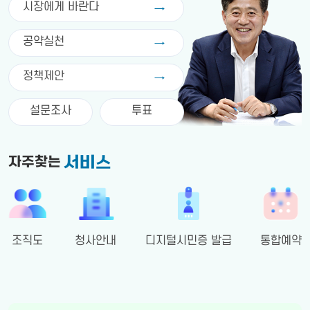
시장에게 바란다
공약실천
정책제안
설문조사
투표
서비스
자주찾는
조직도
청사안내
디지털시민증 발급
통합예약