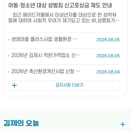
아동·청소년 대상 성범죄 신고포상금 제도 안내
최근 메이드카페에서 미성년자를 대상으로 한 성착취
등에 대하여 사회적 우려가 제기되고 있는 바,성평등가족
부에서는 ‘아동·청소년 대상 성범죄 신고포상금 제도’를
운영하고 있습니다. 아래 내용을 확인하시어 아이들의 소
중한 안전과 미래를 위해 많은 관심을 부탁드립니다. <신
생생마을 플러스사업 생활환경 개
2026.08.05
고 포상금 제도 안내> ㅇ 범죄신고 대상 : 아동·청소년 대
선 마을 모집 안내
상 성매매 유인·권유·알선, 장애 아동·청소년 간음 등 범
죄를 저지른 사람 ㅇ 범죄신고 방법 : 신고전화(☎112)
2026년 김제시 착한가격업소 신규
2026.08.05
또는 가까운 경찰서 방문 신고 ㅇ 포상금 신청방법 : 수사
지정 모집 공고
기관에 성범죄 신고 후 포상금 지급신청서를 작성하여 성
평등가족부에 이메일 제출 또는 우편
2026년 축산환경개선사업 신청 접
2026.08.04
제출 ★ 이메일 : cyprotection@korea.kr / 메일 송부
수 및 공고(3차)
후 수신여부 확인 요망, ☎02-2100-6409,6416 ★
공지사항 더보기
우편 : 서울특별시 종로구 세종대로 209 성평등가족부
아동청소년보호과 (우)03171 자세한 내용은 붙임 리플
릿을 참고하여 주시기 바랍니다.
김제의 오늘