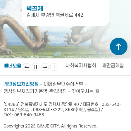
벽골제
김제시 부량면 벽골제로 442
안내콜센터110
도로명주소
사회복지사협회
새만금개발청
배너모음
개인정보처리방침
이메일무단수집거부
영상정보처리기기운영·관리방침
찾아오시는 길
[54386] 전북특별자치도 김제시 중앙로 40 / 대표번호 : 063-540-
3114 / 당직실 : 063-540-3222, 3586(야간, 공휴일) /
FAX : 063-540-3456
Copyrights 2023 GIMJE CITY. All rights Reserved.