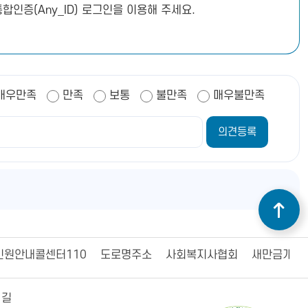
합인증(Any_ID) 로그인을 이용해 주세요.
매우만족
만족
보통
불만족
매우불만족
민원안내콜센터110
도로명주소
사회복지사협회
새만금개발
 길