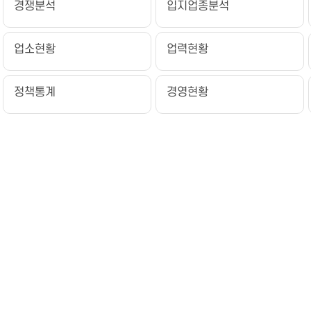
경쟁분석
입지업종분석
업소현황
업력현황
정책통계
경영현황