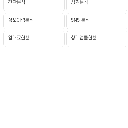
간단분석
상권분석
점포이력분석
SNS 분석
임대료현황
창폐업률현황