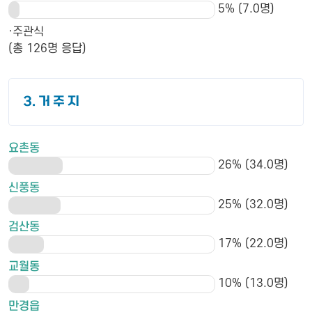
5% (7.0명)
·주관식
(총 126명 응답)
3. 거 주 지
요촌동
26% (34.0명)
신풍동
25% (32.0명)
검산동
17% (22.0명)
교월동
10% (13.0명)
만경읍