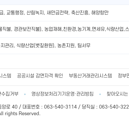
급, 교통행정, 산림녹지, 새만금전략, 축산진흥, 해양항만
물직불, 경관보전직불), 농업재해,친환경,농기계,면세유,식량산업,
농지관리, 식량산업(볏짚환원), 농촌지원, 팀서무
시스템
공공시설 감면자격 확인
부동산거래관리시스템
정부
단수집거부
영상정보처리기기운영·관리방침
찾아오시는
 40 / 대표번호 : 063-540-3114 / 당직실 : 063-540-322
l rights Reserved.