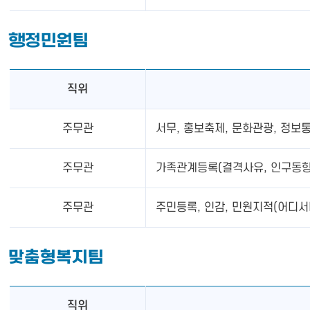
행정민원팀
직위
주무관
서무, 홍보축제, 문화관광, 정보통
주무관
가족관계등록(결격사유, 인구동향),
주무관
주민등록, 인감, 민원지적(어디서나
맞춤형복지팀
직위