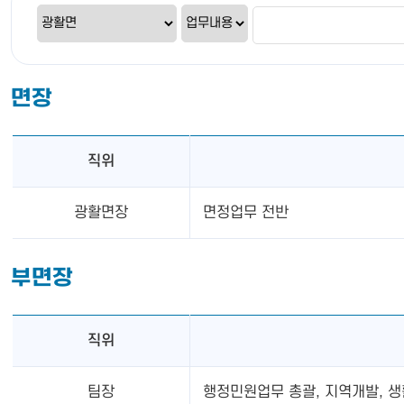
면장
직위
광활면장
면정업무 전반
부면장
직위
팀장
행정민원업무 총괄, 지역개발, 생