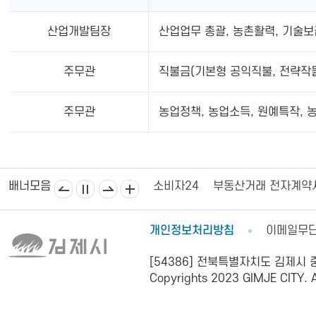
산업개발팀장
산업업무 총괄, 농촌활력, 기술보
주무관
직불금(기본형 공익직불, 전략작
주무관
농업정책, 농업소득, 원예특작, 
김제상공회의소
김제시의회
소비자24
부동산거래 전자계약
배너모음
개인정보처리방침
이메일무
[54386] 전북특별자치도 김제시 중앙로
Copyrights 2023 GIMJE CITY. Al