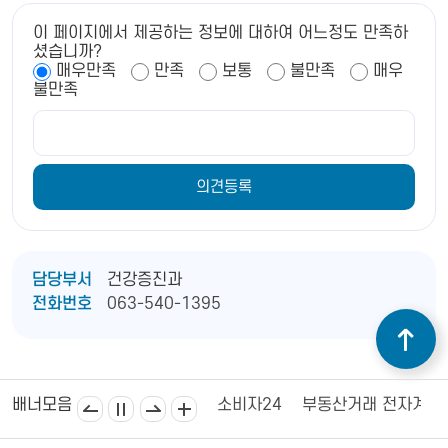
이 페이지에서 제공하는 정보에 대하여 어느정도 만족하
셨습니까?
매우만족
만족
보통
불만족
매우
불만족
담당부서
건강증진과
전화번호
063-540-1395
김제상공회의소
김제시의회
소비자24
부동산거래 전자계약
배너모음