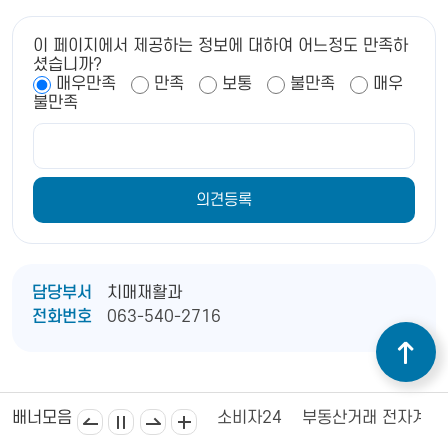
이 페이지에서 제공하는 정보에 대하여 어느정도 만족하
셨습니까?
매우만족
만족
보통
불만족
매우
불만족
담당부서
치매재활과
전화번호
063-540-2716
김제상공회의소
김제시의회
소비자24
부동산거래 전자계약
배너모음