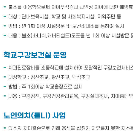
불소를 이용함으로써 치아우식증과 과민성 치아에 대한 예방
대상 : 관내보육시설, 학교 및 사회복지시설, 지역주민 등
방법 : 년 1회 이상 시설방문 및 보건소내소를 통하여 실시
내용 : 불소(바니쉬,캐버티쉴드)도포를 년 1회 이상 시설방문
학교구강보건실 운영
치과진료장비를 초등학교에 설치하여 포괄적인 구강보건서비스
대상학교 : 검산초교, 황산초교, 백석초교
방법 : 주 1회이상 학교출장으로 실시
내용 : 구강검진, 구강건강관리교육, 구강실태조사, 치아홈메
노인의치(틀니) 사업
다수의 치아결손으로 인해 음식물 섭취가 자유롭지 못한 저소득