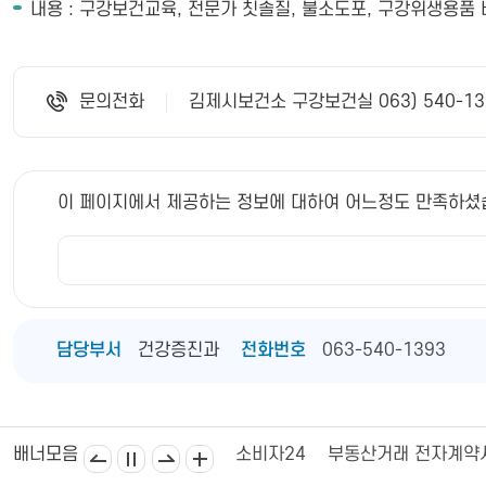
내용 : 구강보건교육, 전문가 칫솔질, 불소도포, 구강위생용품 
문의전화
김제시보건소 구강보건실 063) 540-13
이 페이지에서 제공하는 정보에 대하여 어느정도 만족하셨
담당부서
건강증진과
전화번호
063-540-1393
김제상공회의소
김제시의회
소비자24
부동산거래 전자계약
배너모음