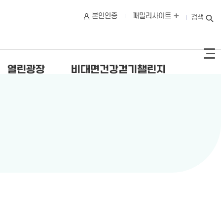
본인인증
패밀리사이트
검색
열린광장
비대면건강걷기챌린지