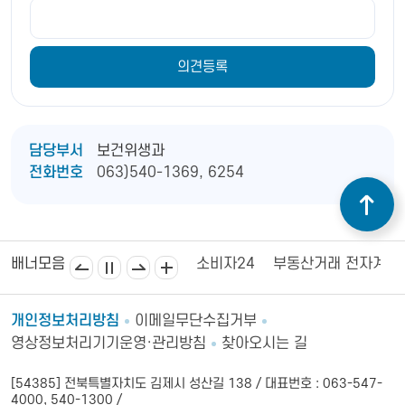
담당부서
보건위생과
전화번호
063)540-1369, 6254
김제상공회의소
김제시의회
소비자24
부동산거래 전자계약
배너모음
개인정보처리방침
이메일무단수집거부
영상정보처리기기운영·관리방침
찾아오시는 길
[54385] 전북특별자치도 김제시 성산길 138 / 대표번호 : 063-547-
4000, 540-1300 /