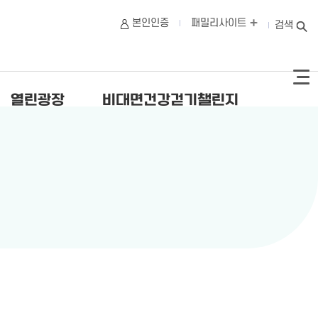
본인인증
패밀리사이트
검색
열린광장
비대면건강걷기챌린지