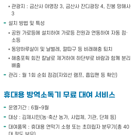
관광지 : 금산사 야영장 3, 금산사 잔디광장 4, 진봉 망해사
3
설치 방법 및 특성
공원 가로등에 설치하여 가로등 전원과 연동하여 자동 점·
소등
동양하루살이 및 날벌레, 깔따구 등 비래해충 퇴치
해충포획 회전 칼날로 제거하여 하단부로 바람과 함께 분리
배출
관리 : 월 1회 순회 점검(자외선 램프, 흡입팬 등 확인)
휴대용 방역소독기 무료 대여 서비스
운영기간 : 6월~9월
대상 : 김제시민(농·축산 농가, 사업체, 기관, 단체 등)
대여품목 : 휴대용 연막기 소형 또는 초미립자 분무기(총 40
대 정도 보유)