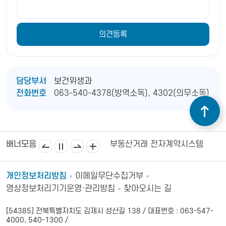
담당부서
보건위생과
전화번호
063-540-4378(방역소독), 4302(의무소독)
의소
김제시의회
소비자24
부동산거래 전자계약시스템
공
배너모음
개인정보처리방침
이메일무단수집거부
영상정보처리기기운영·관리방침
찾아오시는 길
[54385] 전북특별자치도 김제시 성산길 138 / 대표번호 : 063-547-
4000, 540-1300 /