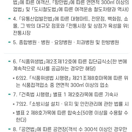
법」에 따른 여객선, 「항만법」에 따른 연면적 300㎡ 이상의 
업법」 및 「도시철도법」에 따른 여객운송 철도차량과 역사(驛
4. 「유통산업발전법」에 따른 대형마트, 전문점, 백화점, 쇼
몰, 그 밖의 대규모 점포와 「전통시장 및 상점가 육성을 위
전통시장
5. 종합병원ㆍ병원ㆍ요양병원ㆍ치과병원 및 한방병원
6. 「식품위생법」제2조제12호에 따른 집단급식소(한 번에 
계속적으로 식사를 공급하는 경우만 해당)
6의2. 「식품위생법 시행령」 제21조제8호마목에 따른 위
는 식품접객업소 중 연면적 300㎡ 이상의 업소
7. 「건축법 시행령」 별표 1 제2호라목에 따른 기숙사
7의2. 「소방시설 설치ㆍ유지 및 안전관리에 관한 법률 시
별표 2 제8호가목에 따른 합숙소(50명 이상을 수용할 수 
한다)
8. 「공연법」에 따른 공연장(객석 수 300석 이상인 경우만 