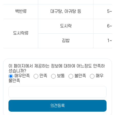
백반류
대구탕, 아귀탕 등
5~6
도시락
6~7
도시락류
김밥
1~2
이 페이지에서 제공하는 정보에 대하여 어느정도 만족하
셨습니까?
매우만족
만족
보통
불만족
매우
불만족