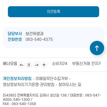
담당부서
보건위생과
전화번호
063-540-4375
김제상공회의소
김제시의회
소비자24
부동산거래 전자계약
배너모음
개인정보처리방침
이메일무단수집거부
영상정보처리기기운영·관리방침
찾아오시는 길
[54385] 전북특별자치도 김제시 성산길 138 / 대표번호 : 063-547-
4000, 540-1300 /
FAX : 063-540-1358