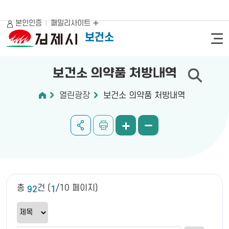
본인인증
패밀리사이트
보건소
보건소 의약품 처방내역
열린광장
보건소 의약품 처방내역
총
건 (
/10 페이지)
92
1