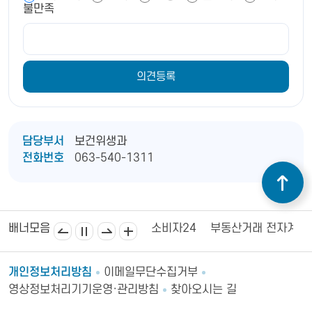
불만족
담당부서
보건위생과
전화번호
063-540-1311
김제상공회의소
김제시의회
소비자24
부동산거래 전자계약
배너모음
개인정보처리방침
이메일무단수집거부
영상정보처리기기운영·관리방침
찾아오시는 길