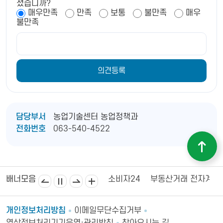
셨습니까?
매우만족
만족
보통
불만족
매우
불만족
담당부서
농업기술센터 농업정책과
전화번호
063-540-4522
김제상공회의소
김제시의회
소비자24
부동산거래 전자계약
배너모음
개인정보처리방침
이메일무단수집거부