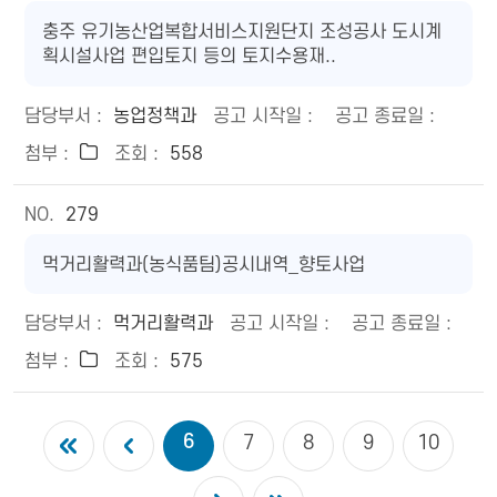
충주 유기농산업복합서비스지원단지 조성공사 도시계
획시설사업 편입토지 등의 토지수용재..
농업정책과
558
279
먹거리활력과(농식품팀)공시내역_향토사업
먹거리활력과
575
6
7
8
9
10