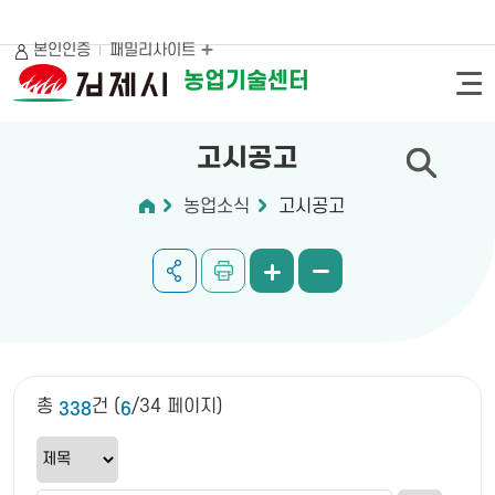
본인인증
패밀리사이트
농업기술센터
고시공고
농업소식
고시공고
총
건 (
/34 페이지)
338
6