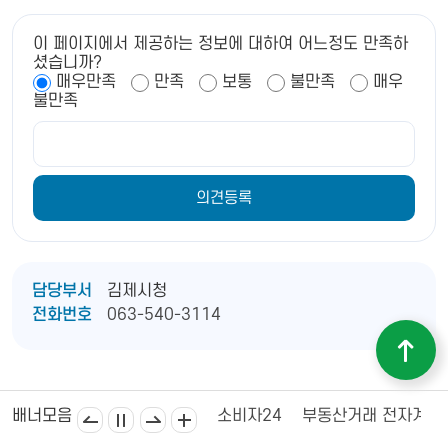
이 페이지에서 제공하는 정보에 대하여 어느정도 만족하
셨습니까?
매우만족
만족
보통
불만족
매우
불만족
담당부서
김제시청
전화번호
063-540-3114
김제상공회의소
김제시의회
소비자24
부동산거래 전자계약
배너모음