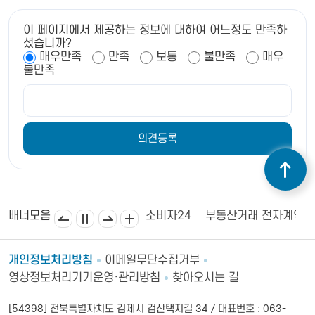
이 페이지에서 제공하는 정보에 대하여 어느정도 만족하
셨습니까?
매우만족
만족
보통
불만족
매우
불만족
김제상공회의소
김제시의회
소비자24
부동산거래 전자계약
배너모음
개인정보처리방침
이메일무단수집거부
영상정보처리기기운영·관리방침
찾아오시는 길
[54398] 전북특별자치도 김제시 검산택지길 34 / 대표번호 : 063-