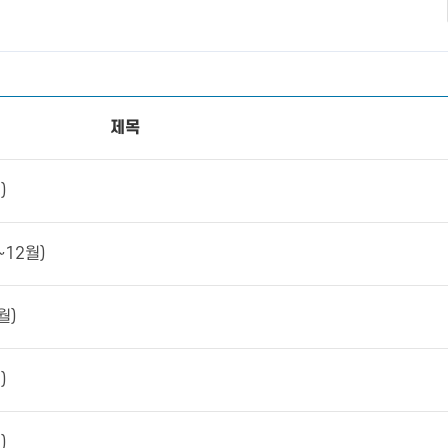
제목
)
12월)
월)
)
)