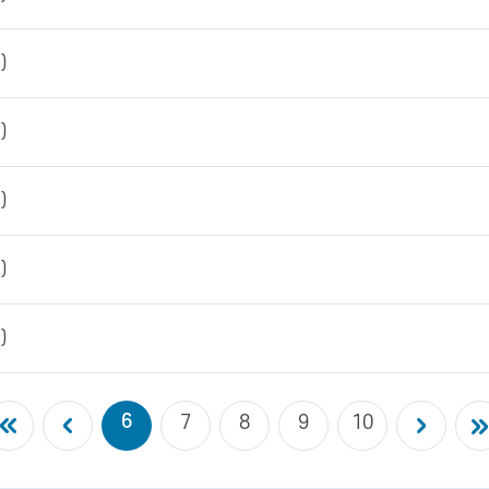
)
)
)
)
)
6
7
8
9
10