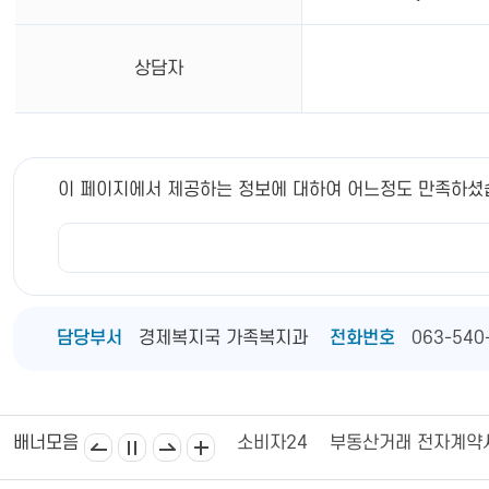
상담자
이 페이지에서 제공하는 정보에 대하여 어느정도 만족하셨
담당부서
경제복지국 가족복지과
전화번호
063-540
김제상공회의소
김제시의회
소비자24
부동산거래 전자계약
배너모음