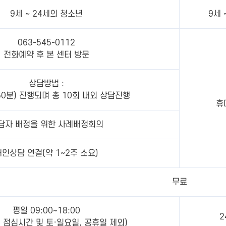
9세 ~ 24세의 청소년
9세 
063-545-0112
전화예약 후 본 센터 방문
상담방법 :
50분) 진행되며 총 10회 내외 상담진행
휴
담자 배정을 위한 사례배정회의
개인상담 연결(약 1~2주 소요)
무료
평일 09:00~18:00
2
시 점심시간 및 토·일요일, 공휴일 제외)