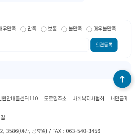
매우만족
만족
보통
불만족
매우불만족
민원안내콜센터110
도로명주소
사회복지사협회
새만금개발
 길
2, 3586(야간, 공휴일) /
FAX : 063-540-3456