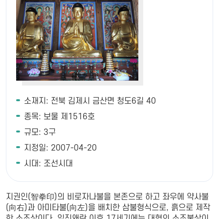
소재지: 전북 김제시 금산면 청도6길 40
종목: 보물 제1516호
규모: 3구
지정일: 2007-04-20
시대: 조선시대
지권인(智拳印)의 비로자나불을 본존으로 하고 좌우에 약사불
(向右)과 아미타불(向左)을 배치한 삼불형식으로, 흙으로 제작
한 소조상이다. 임진왜란 이후 17세기에는 대형의 소조불상이