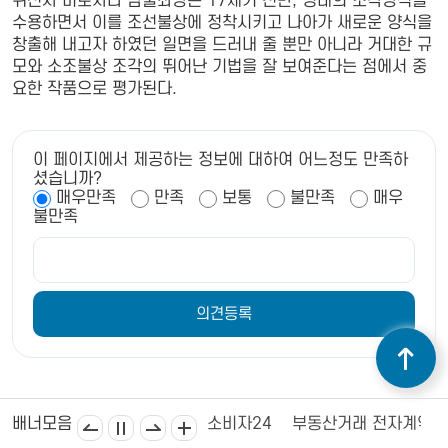
귀신사 비로자나 삼불좌상은 17세기 전반, 명대의 조각양식을
수용하면서 이를 조선불상에 정착시키고 나아가 새로운 양식을
창출해 내고자 하였던 일면을 드러내 줄 뿐만 아니라 거대한 규
모와 소조불상 조각의 뛰어난 기법을 잘 보여준다는 점에서 중
요한 작품으로 평가된다.
이 페이지에서 제공하는 정보에 대하여 어느정도 만족하
셨습니까?
매우만족
만족
보통
불만족
매우
불만족
김제상공회의소
김제시의회
소비자24
부동산거래 전자계약
배너모음