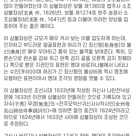
많이 만들어졌는데 이 삼불좌상은 보물 제1360호 법주사 소조
삼불좌상(玄眞 作, 1626년), 보물 제1274호 완주 송광사 소
조삼불좌상(淸憲 作, 1641년) 등과 더불어 이러한 양상을 입
증하여 주는 좋은 예이다.
이 삼불좌상은 규모가 매우 커서 보는 이를 압도하게 하는데,
인자하고 부드러운 얼굴표현과 허리가 긴 장신형(長身形)의 불
신(佛身)은 매우 우아하고 품위 있는 불격을 보여준다. 특히, 오
른손으로 왼손을 감싸 쥐고 왼쪽 검지 끝을 오른쪽 검지 첫째마
디 쪽으로 뻗은 지권인의 표현은 명대 비로자나불에서 나타나
는 수인(手印)이며 허리가 긴 장신형의 불상비례 역시 명초에
유행하던 표현이어서 명대 조각의 영향을 엿볼 수 있다.
이 삼불좌상은 조선시대 1633년에 작성된 귀신사 나한전낙성
문에 1633년 이전에 삼불상이 만들어진 것으로 기록되어 있고
자수(子秀) 무경(無竟)의 <전주모악산귀신사사적사인(全州母
岳山歸信寺事蹟詞引)>에 의하면 절의 중건이 1624년이라고
하므로 1624년에서 1633년 사이에 삼불좌상이 조성된 것으
로 추정된다.