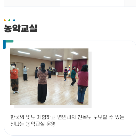
농악교실
한국의 멋도 체험하고 면민과의 친목도 도모할 수 있는
신나는 농악교실 운영