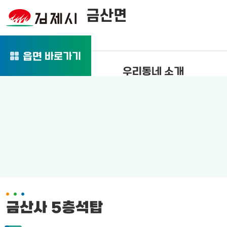
금산면
바로가기
읍면
우리동네 소개
금산사 5층석탑