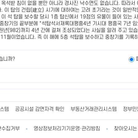
같은 옥석받 침이 없을 뿐만 아니라 경사진 낙수면도 없습니다. 따라
. 이 탑의 건립(建立) 시기에 대하여는 고려 초기라는 것이 일반적
에 이 석 탑을 보수할 당시 1층 탑신에서 19점의 유물이 들어 있는
중창기의 끝부분에 "석탑석서재록대평흥4년 기시대 평흥국 7년
종원년(982)까지 4년 간에 걸쳐 조성되었다는 사실을 알려 주고 있
) 11월이었습니다. 즉 이 해에 5층 석탑을 보수하고 중창기를 기
습니까?
시스템
공공시설 감면자격 확인
부동산거래관리시스템
정부민
단수집거부
영상정보처리기기운영·관리방침
찾아오시는