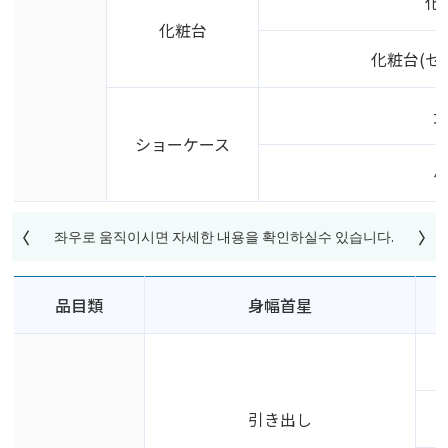
化
化粧台
化粧台(セ
ショーケース
品目類
身幅首星
引き出し