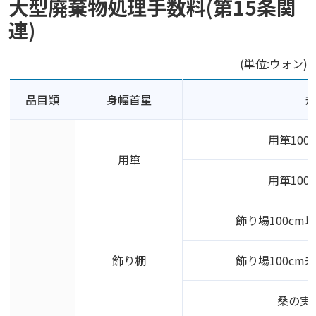
大型廃棄物処理手数料(第15条関
連)
(単位:ウォン)
品目類
身幅首星
用箪100
用箪
用箪100
飾り場100cm
飾り棚
飾り場100cm
桑の実