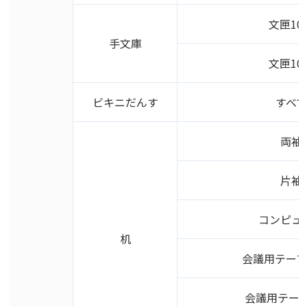
文匣10
手文庫
文匣10
ビキニだんす
すべ
両袖
片袖
コンピュ
机
会議用テーブ
会議用テー