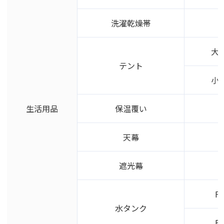
洗濯乾燥帯
大型
テント
小型
生活用品
保温覆い
天幕
遮光幕
F
水タンク
F