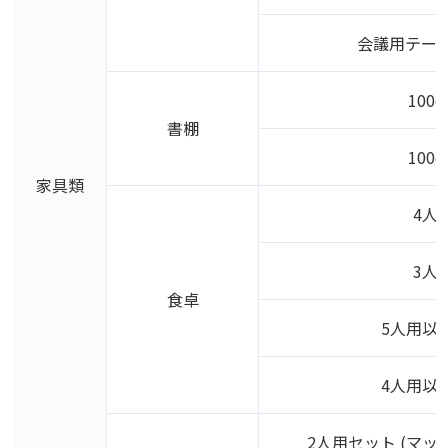
会議用テー
100
書棚
100
家具類
4人
3人
食卓
5人用以上
4人用以下
2人用セット (マッ