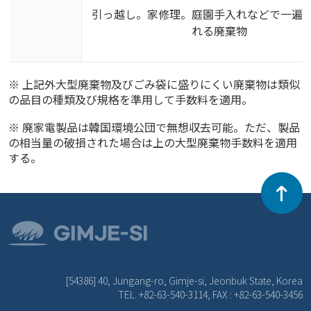
引っ越し。家修理。庭園手入れなどで一遍
れる廃棄物
※ 上記外大型廃棄物及びごみ袋に盛りにくい廃棄物は類似
の品目の種類及び規格を準用して手数料を適用。
※ 廃家電製品は韓国環境公団で無想収去可能。ただ、製品
の相当量の破損された場合は上の大型廃棄物手数料を適用
する。
[54386] 40, Jungang-ro, Gimje-si, Jeonbuk State, Korea
TEL. +82-63-540-3114, FAX : +82-63-540-3456