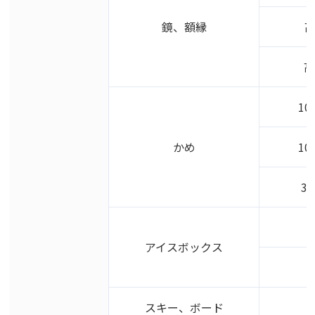
鏡、額縁
高
高
10
かめ
10
30
アイスボックス
スキー、ボード