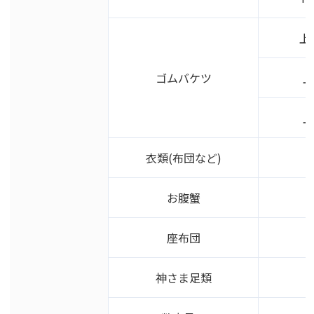
上
ゴムバケツ
上
上
衣類(布団など)
お腹蟹
座布団
神さま足類