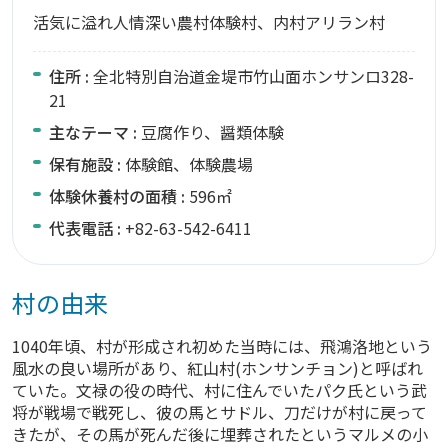
活気に溢れ人情深い農村体験村、内村アリラン村
住所 :
全北特別自治道金堤市竹山面ホンサンロ328-
21
主なテーマ :
豆腐作り、醤類体験
保有施設 :
体験館、体験農場
体験休養村の面積 :
596㎡
代表電話 :
+82-63-542-6411
村の由来
1040年頃、村が形成され初めた当時には、飛鴻洛地という
風水の良い場所があり、紅山村(ホンサンチョン)と呼ばれ
ていた。文禄の役の時代、村に住んでいたパク氏という武
将が戦場で戦死し、彼の馬とサドル、刀だけが村に戻って
きたが、その馬が死んだ後に埋葬されたというマルメの小