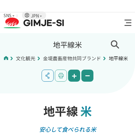
SNS
JPN
地平線米
文化観光
金堤農畜産物共同ブランド
地平線米
地平線
米
安心して食べられる米