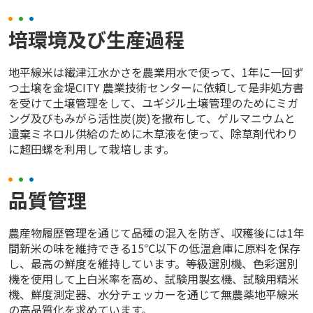
培環境及び生産過程
地平線米は纎津江水かさを農業用水で使って、1年に一回ず
つ土壌を金堤CITY 農業技術センターに依頼して是非処方書
を受けて土壌管理をして、ユギジル土壌管理のためにミガ
ング及びもみがら活性炭(炭)を撒布して、ゲルマニウムと
遺棄ミネロル供給のために木草液を使って、除草剤代わり
に超田螺を利用して栽培します。
品質管理
農産物履歴管理を通じて品種の混入を防ぎ、収穫後には1年
間新米の味を維持できる15℃以下の低温倉庫に原料を保存
し、最高の鮮度を維持しています。等級選別機、色彩選別
機を使用して上白米率を高め、試験用製玄機、試験用精米
機、鮮度測定器、水分チェッカーを通じて無農薬地平線米
の高品質化を求めています。