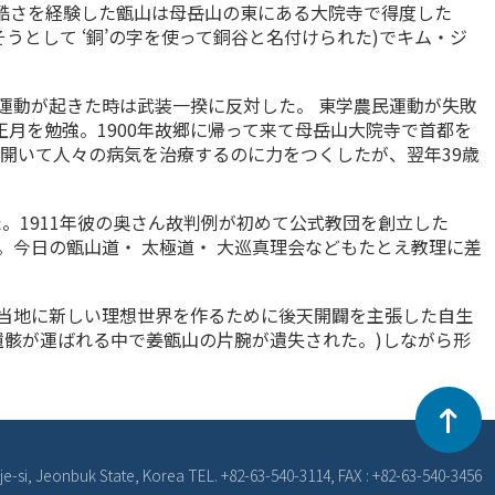
の残酷さを経験した甑山は母岳山の東にある大院寺で得度した
うとして ‘銅’の字を使って銅谷と名付けられた)でキム・ジ
民運動が起きた時は武装一揆に反対した。 東学農民運動が失敗
正月を勉強。1900年故郷に帰って来て母岳山大院寺で首都を
開いて人々の病気を治療するのに力をつくしたが、翌年39歳
。1911年彼の奥さん故判例が初めて公式教団を創立した
。今日の甑山道・ 太極道・ 大巡真理会などもたとえ教理に差
当地に新しい理想世界を作るために後天開闢を主張した自生
遺骸が運ばれる中で姜甑山の片腕が遺失された。)しながら形
je-si, Jeonbuk State, Korea
TEL. +82-63-540-3114, FAX : +82-63-540-3456