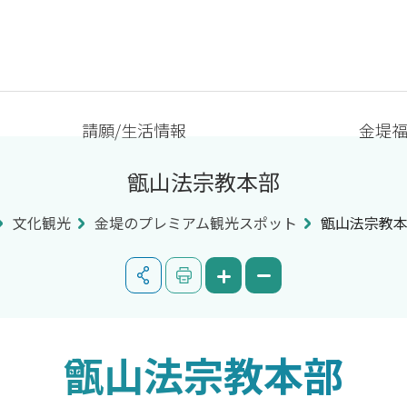
請願/生活情報
金堤
甑山法宗教本部
文化観光
金堤のプレミアム観光スポット
甑山法宗教
甑山法宗教本部