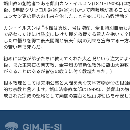
甑山教の創始者である甑山カン・イルスン(1871~1909
後、8年間クリッコル銅谷(銅谷)村(かつて陶芸地があること
ュンサン妻の足のお出来を治したことを始まりに布教活動を
カン・イルスンは "本館は真珠、号は増産、全北特別自治も
で終わった後には塗炭に抜けた民を救援する意志を抱いて全国
した中悟りを得て後天開闢と後天仙境の到来を宣布する一方、
の若い年で死んだ。
初めには彼が弟子たちに教えてくれた太乙呪という注文によっ
後、また車京石の普天教、金亨烈の彌勒仏教外に甑山大道教・
があることはあるが皆彼の教えに付く教壇たちだ。)
根本教理としては天地公事と人間を含む天地万物が命の根源
的な宗教と言えます。甑山法宗教本部は1949年、姜甑山の
成された宗教の聖地として廟閣の霊台と甑山弥勒仏を奉安した