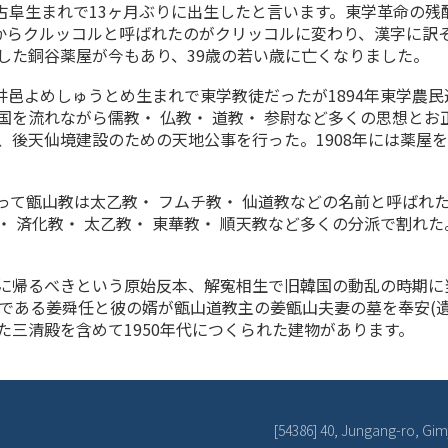
年)は古阜生まれで13ヶ月ぶりに出生したと言います。東学革命
からクルッコルと呼ばれたのがクリッコルに変わり、漢字に訳そ
した銅谷薬屋が今もあり、39歳の若い歳に亡くなりました。
井邑よめしゅうとめ生まれで東学教徒だったが1894年東学農
を流れながら儒教・ 仏教・ 道教・ 参尉など多くの思想とお
後天仙境建設のための天地公事を行った。1908年には薬屋を
て甑山教は太乙教・ フムチ教・ 仙道教などの名前と呼ばれた
 済化教・ 太乙教・ 東華教・ 順天教など多くの分派で割れた
に帰るべきという原始反本、解寃相生で旧韓国の動乱の時期に
娘である姜舜任と彼の婿が甑山道教主の姜甑山夫妻の墓を奉安(
三清殿を含めて1950年代につくられた建物があります。
[54386] 40, Jungang-ro, Gim