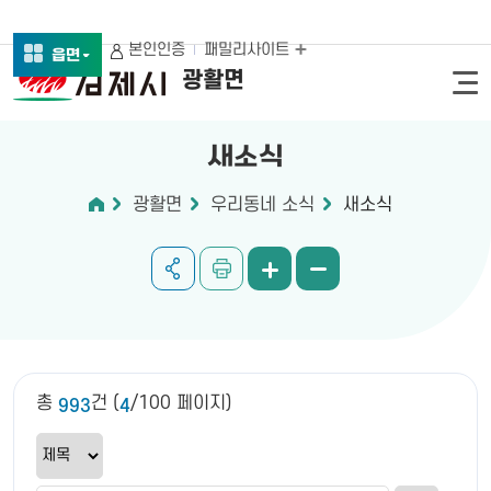
본인인증
패밀리사이트
읍면
광활면
새소식
광활면
우리동네 소식
새소식
총
건 (
/100 페이지)
993
4