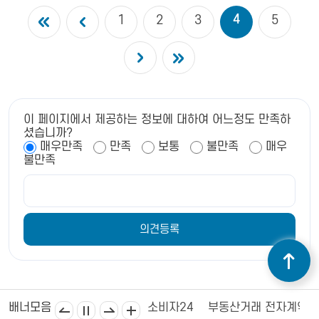
4
1
2
3
5
이 페이지에서 제공하는 정보에 대하여 어느정도 만족하
셨습니까?
매우만족
만족
보통
불만족
매우
불만족
김제상공회의소
김제시의회
소비자24
부동산거래 전자계약
배너모음