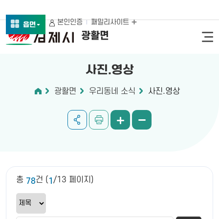
본인인증
패밀리사이트
읍면
광활면
사진.영상
광활면
우리동네 소식
사진.영상
총
건 (
/13 페이지)
78
1