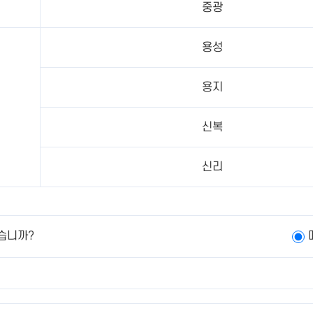
중광
용성
용지
신복
신리
습니까?