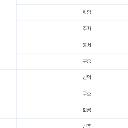
화암
주자
봉서
구중
신덕
구호
회룡
신주