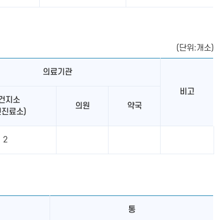
(단위:개소)
의료기관
비고
건지소
의원
약국
건진료소)
2
통