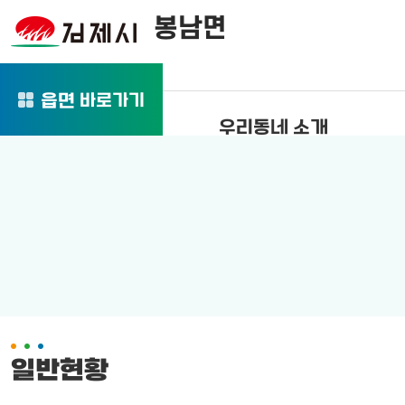
봉남면
바로가기
읍면
우리동네 소개
일반현황