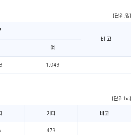
(단위:명)
구
비 고
여
8
1,046
(단위:ha)
지
기타
비고
6
473