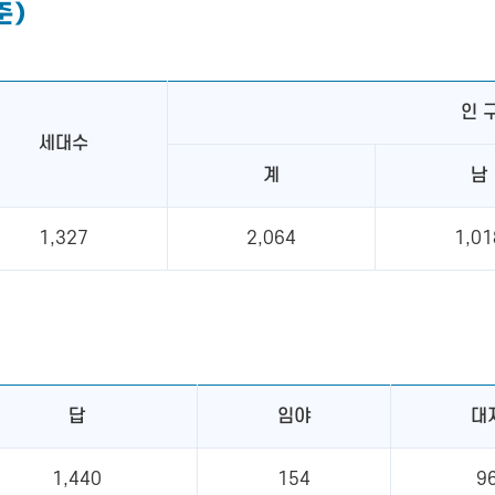
준)
인 
세대수
계
남
1,327
2,064
1,01
답
임야
대
1,440
154
9