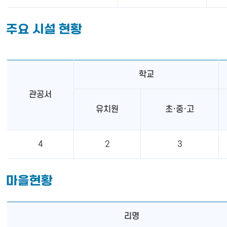
주요 시설 현황
학교
관공서
유치원
초·중·고
4
2
3
마을현황
리명