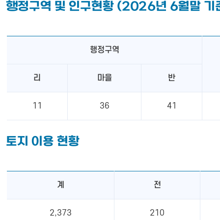
행정구역 및 인구현황 (2026년 6월말 기
행정구역
리
마을
반
11
36
41
토지 이용 현황
계
전
2,373
210