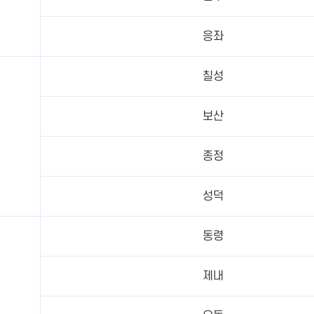
응좌
칠성
보산
종정
성덕
동령
제내