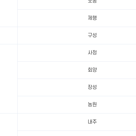
오동
제행
구성
사정
회양
장성
농원
내주