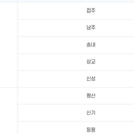
접주
남주
송내
상교
신성
평산
신기
등용