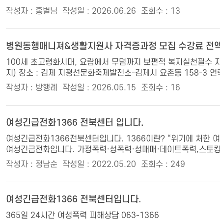
작성자 : 홍별님
작성일 : 2026.06.26
조회수 : 13
병원동행매니져&생활지원사 자격증과정 모집 수강료 전
100세 초고령화시대, 요람에서 무덤까지 보편적 복지실천필수 자격증
지) 장소 : 김제 지평선문화축제발전소-김제시 요촌동 158-3 연락처
작성자 : 방행례
작성일 : 2026.05.15
조회수 : 16
여성긴급전화1366 전북센터 입니다.
여성긴급전화1366전북센터입니다. 1366이란? “위기에 처한 
여성긴급전화입니다. 가정폭력·성폭력·성매매·데이트폭력,스토킹,
작성자 : 정남순
작성일 : 2022.05.20
조회수 : 249
여성긴급전화1366 전북센터입니다.
365일 24시간 여성폭력 피해상담 063-1366