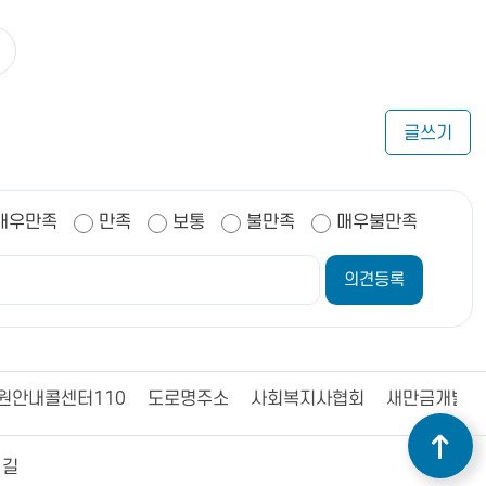
글쓰기
매우만족
만족
보통
불만족
매우불만족
원안내콜센터110
도로명주소
사회복지사협회
새만금개발청
 길