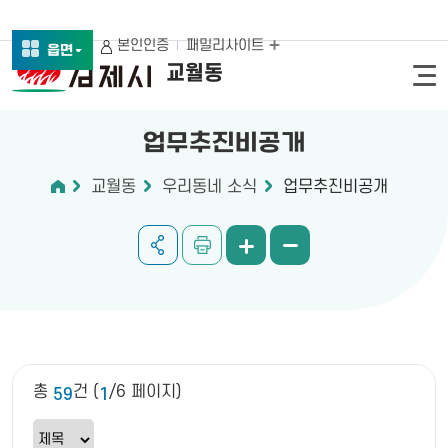
본인인증
패밀리사이트
읍면
교월동
업무추진비공개
교월동
우리동네 소식
업무추진비공개
총
건 (
/6 페이지)
59
1