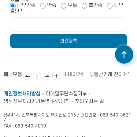
매우만족
만족
보통
불만족
매우
불만족
김제상공회의소
김제시의회
소비자24
부동산거래 전자계약
배너모음
개인정보처리방침
이메일무단수집거부
영상정보처리기기운영·관리방침
찾아오시는 길
[54414] 전북특별자치도 벽지산로 215 / 대표번호 : 063-540-3621
/
FAX : 063-540-4019