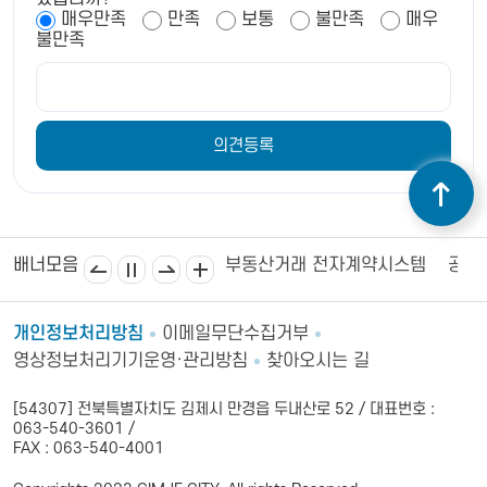
매우만족
만족
보통
불만족
매우
불만족
소
김제시의회
소비자24
부동산거래 전자계약시스템
공공
배너모음
개인정보처리방침
이메일무단수집거부
영상정보처리기기운영·관리방침
찾아오시는 길
[54307] 전북특별자치도 김제시 만경읍 두내산로 52 / 대표번호 :
063-540-3601 /
FAX : 063-540-4001