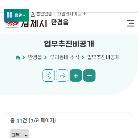
본인인증
패밀리사이트
읍면
만경읍
업무추진비공개
만경읍
우리동네 소식
업무추진비공개
총
건 (
/9 페이지)
81
7