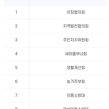
1
이장협의회
2
지역발전협의회
3
주민자치위원회
4
새마을부녀회
5
생활개선회
6
농가주부회
7
의용소방대