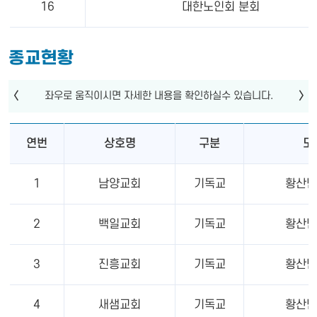
16
대한노인회 분회
종교현황
연번
상호명
구분
도
1
남양교회
기독교
황산면
2
백일교회
기독교
황산면
3
진흥교회
기독교
황산면
4
새샘교회
기독교
황산면