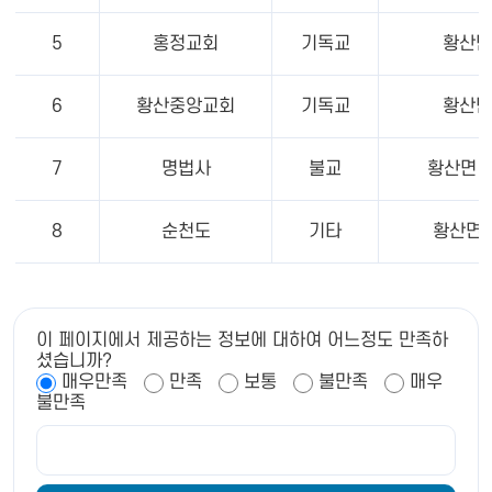
5
홍정교회
기독교
황산면
6
황산중앙교회
기독교
황산면
7
명법사
불교
황산면 용
8
순천도
기타
황산면 
이 페이지에서 제공하는 정보에 대하여 어느정도 만족하
셨습니까?
매우만족
만족
보통
불만족
매우
불만족