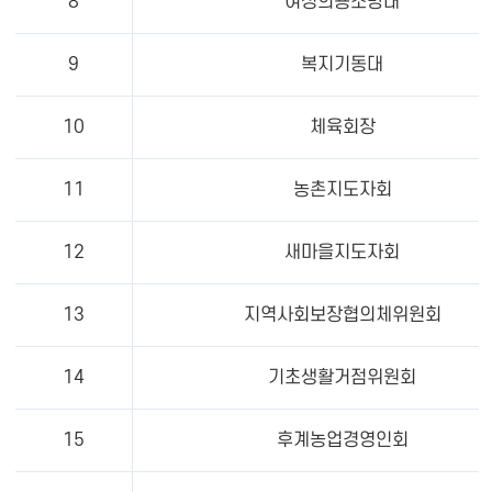
8
여성의용소방대
9
복지기동대
10
체육회장
11
농촌지도자회
12
새마을지도자회
13
지역사회보장협의체위원회
14
기초생활거점위원회
15
후계농업경영인회