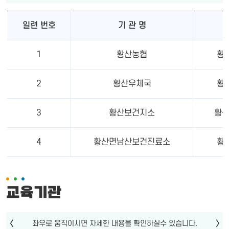
일련 번호
기 관 명
1
황산농협
황산
2
황산우체국
황산
3
황산보건지소
황산
4
황산면남산보건진료소
황산
교육기관