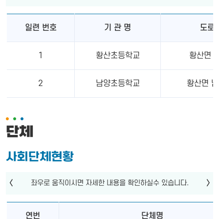
일련 번호
기 관 명
도로
1
황산초등학교
황산면 용
2
남양초등학교
황산면 남
단체
사회단체현황
연번
단체명