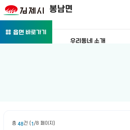
봉남면
바로가기
읍면
우리동네 소개
총
건 (
/8 페이지)
48
1