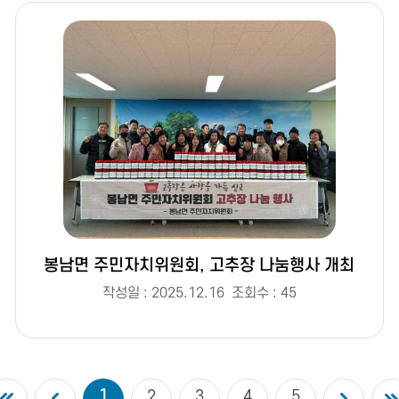
봉남면 주민자치위원회, 고추장 나눔행사 개최
작성일 : 2025.12.16
조회수 : 45
1
2
3
4
5