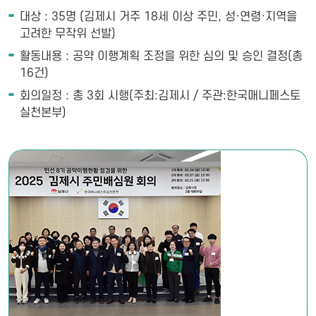
대상 : 35명 (김제시 거주 18세 이상 주민, 성·연령·지역을
고려한 무작위 선발)
활동내용 : 공약 이행계획 조정을 위한 심의 및 승인 결정(총
16건)
회의일정 : 총 3회 시행(주최:김제시 / 주관:한국매니페스토
실천본부)