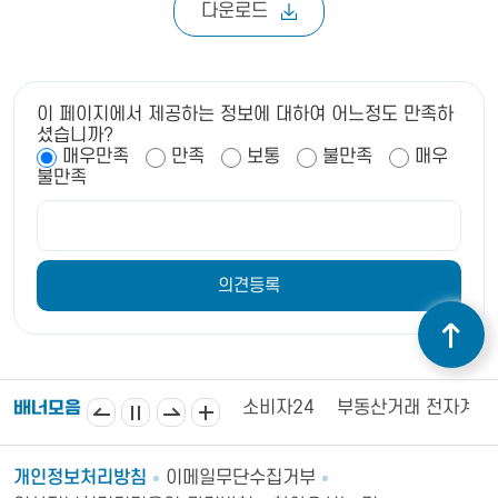
다운로드
이 페이지에서 제공하는 정보에 대하여 어느정도 만족하
셨습니까?
매우만족
만족
보통
불만족
매우
불만족
회의소
김제시의회
소비자24
부동산거래 전자계약시스템
배너모음
개인정보처리방침
이메일무단수집거부