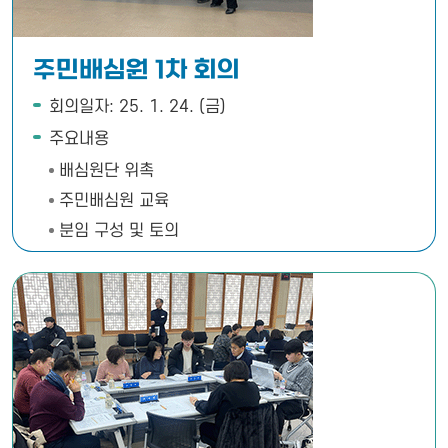
주민배심원 1차 회의
회의일자: 25. 1. 24. (금)
주요내용
배심원단 위촉
주민배심원 교육
분임 구성 및 토의