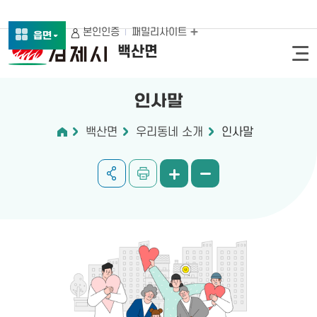
본인인증
패밀리사이트
읍면
백산면
인사말
백산면
우리동네 소개
인사말