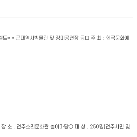
문화유산벨트* * 근대역사박물관 및 장미공연장 등□ 주 최 : 한국문화예
 ∼ ) ○ 장 소 : 전주소리문화관 놀이마당○ 대 상 : 250명(전주시민 및