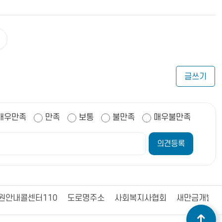
글쓰기
매우만족
만족
보통
불만족
매우불만족
원안내콜센터110
도로명주소
사회복지사협회
새만금개발청