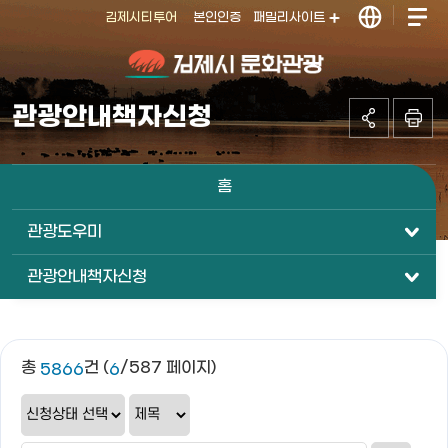
김제시티투어
본인인증
패밀리사이트
김제시 문화관
관광안내책자신청
광
홈
관광도우미
관광안내책자신청
총
건 (
/587 페이지)
5866
6