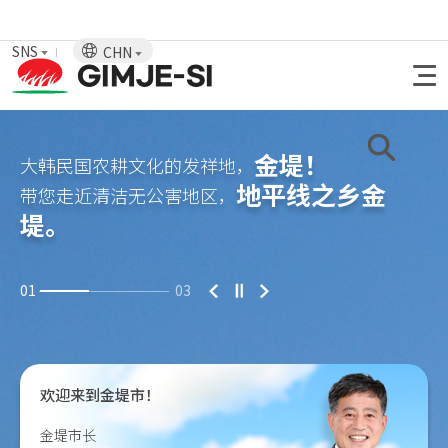
SNS
CHN
金堤！
大韩民国农耕文化的发祥地，
地平线之乡金
带您走近清洁无公害地区，
堤。
01
03
欢迎来到金堤市！
金堤市长