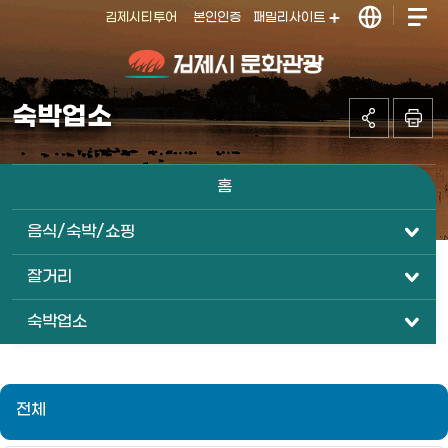
김제시티투어
본인인증
패밀리사이트
김제시 문화관
숙박업소
광
홈
음식/숙박/쇼핑
잘거리
숙박업소
전체