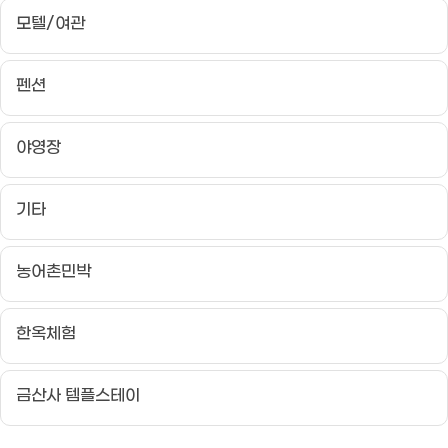
모텔/여관
펜션
야영장
기타
농어촌민박
한옥체험
금산사 템플스테이