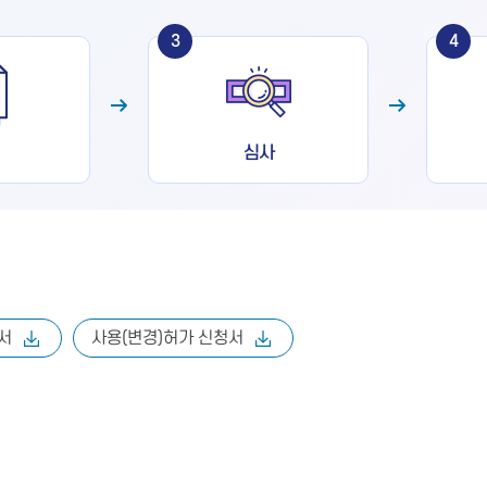
3
4
심사
서
사용(변경)허가 신청서