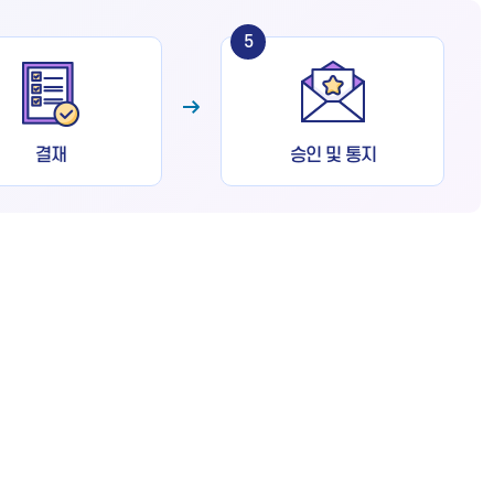
5
결재
승인 및 통지