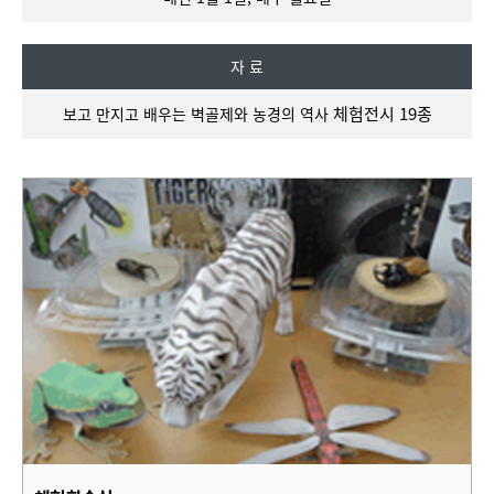
자 료
체험전시 19종
보고 만지고 배우는 벽골제와 농경의 역사