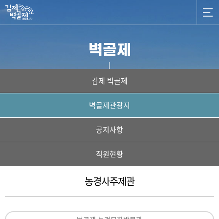
벽골제
김제 벽골제
우리나라 최고의 최대의 저수지
벽골제관광지
공지사항
직원현황
농경사주제관