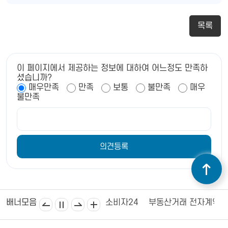
목록
이 페이지에서 제공하는 정보에 대하여 어느정도 만족하
셨습니까?
매우만족
만족
보통
불만족
매우
불만족
김제상공회의소
김제시의회
소비자24
부동산거래 전자계약
배너모음