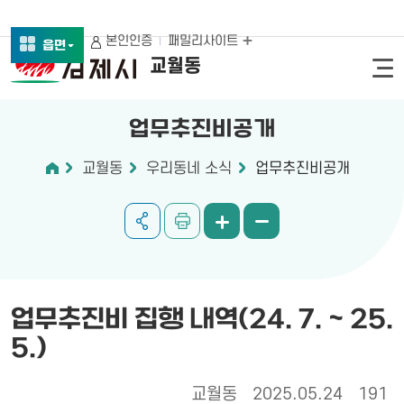
본인인증
패밀리사이트
읍면
교월동
업무추진비공개
교월동
우리동네 소식
업무추진비공개
업무추진비 집행 내역(24. 7. ~ 25.
5.)
교월동
2025.05.24
191