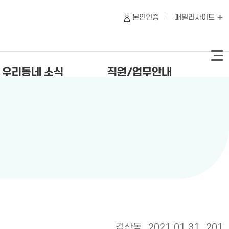
본인인증
패밀리사이트
우리동네 소식
직원/업무안내
검산동
2021.01.31
201