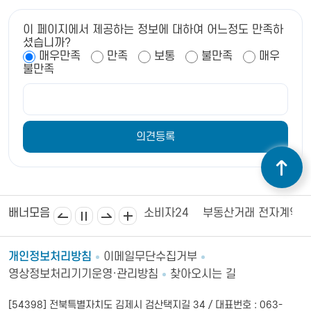
이 페이지에서 제공하는 정보에 대하여 어느정도 만족하
셨습니까?
매우만족
만족
보통
불만족
매우
불만족
김제상공회의소
김제시의회
소비자24
부동산거래 전자계약
배너모음
개인정보처리방침
이메일무단수집거부
영상정보처리기기운영·관리방침
찾아오시는 길
[54398] 전북특별자치도 김제시 검산택지길 34 / 대표번호 : 063-