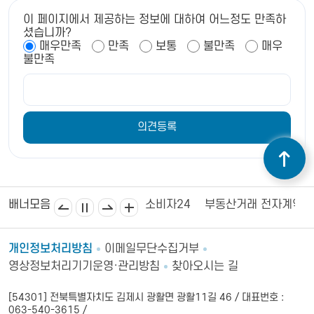
이 페이지에서 제공하는 정보에 대하여 어느정도 만족하
셨습니까?
매우만족
만족
보통
불만족
매우
불만족
김제상공회의소
김제시의회
소비자24
부동산거래 전자계약
배너모음
개인정보처리방침
이메일무단수집거부
영상정보처리기기운영·관리방침
찾아오시는 길
[54301] 전북특별자치도 김제시 광활면 광활11길 46 / 대표번호 :
063-540-3615 /