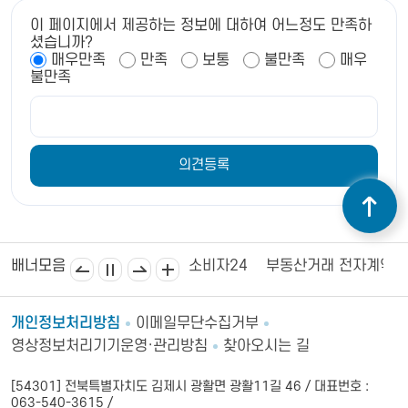
이 페이지에서 제공하는 정보에 대하여 어느정도 만족하
셨습니까?
매우만족
만족
보통
불만족
매우
불만족
김제상공회의소
김제시의회
소비자24
부동산거래 전자계약
배너모음
개인정보처리방침
이메일무단수집거부
영상정보처리기기운영·관리방침
찾아오시는 길
[54301] 전북특별자치도 김제시 광활면 광활11길 46 / 대표번호 :
063-540-3615 /